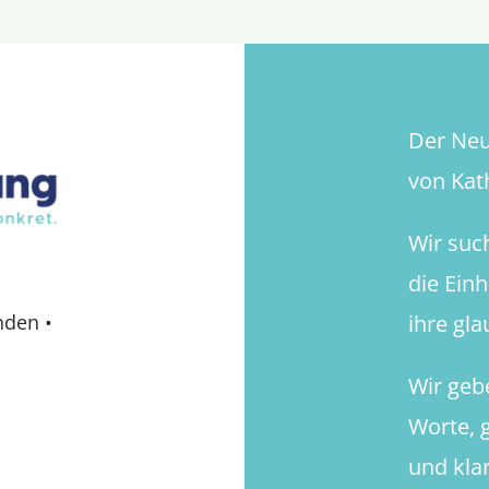
Der Neue
von Kath
Wir suc
die Ein
ihre gl
nden
•
Wir geb
Worte, g
und kla