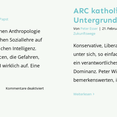
ARC kathol
Untergrund
Papst
Von
Peter Esser
|
21. Febru
chen Anthropologie
Zukunftswege
hen Soziallehre auf
Konservative, Liber
chen Intelligenz.
unter sich, so einf
cen, die Gefahren,
ein verantwortlich
wirklich auf. Eine
Dominanz. Peter Win
bemerkenswerten, i
für
Kommentare deaktiviert
Weiterlesen
Papst
Leo
und
KI