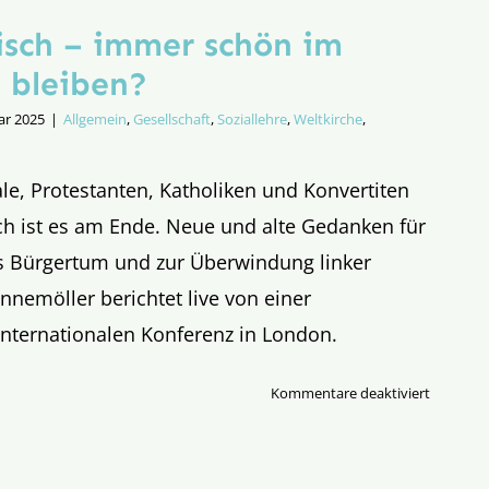
isch – immer schön im
 bleiben?
ar 2025
|
Allgemein
,
Gesellschaft
,
Soziallehre
,
Weltkirche
,
ale, Protestanten, Katholiken und Konvertiten
ach ist es am Ende. Neue und alte Gedanken für
es Bürgertum und zur Überwindung linker
nemöller berichtet live von einer
nternationalen Konferenz in London.
für
Kommentare deaktiviert
ARC
katholisc
–