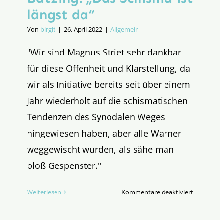
längst da“
Von
birgit
|
26. April 2022
|
Allgemein
"Wir sind Magnus Striet sehr dankbar
für diese Offenheit und Klarstellung, da
wir als Initiative bereits seit über einem
Jahr wiederholt auf die schismatischen
Tendenzen des Synodalen Weges
hingewiesen haben, aber alle Warner
weggewischt wurden, als sähe man
bloß Gespenster."
für
Weiterlesen
Kommentare deaktiviert
Pressemit
Theologe