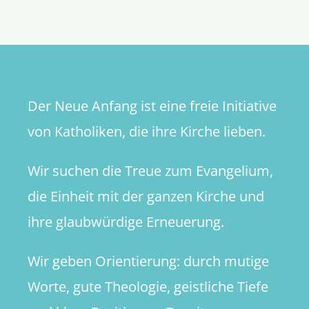
und
der
Papst:
Wie
weit
distanzie
Der Neue Anfang ist eine freie Initiative
sich
Franzisk
von Katholiken, die ihre Kirche lieben.
vom
Synodale
Wir suchen die Treue zum Evangelium,
Weg?
die Einheit mit der ganzen Kirche und
ihre glaubwürdige Erneuerung.
Wir geben Orientierung: durch mutige
Worte, gute Theologie, geistliche Tiefe