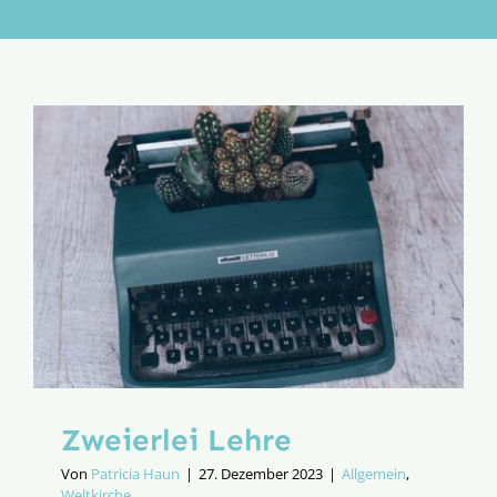
Aktion
Veröffentlichungen
Zweierlei Lehre
Von
Patricia Haun
|
27. Dezember 2023
|
Allgemein
,
Weltkirche