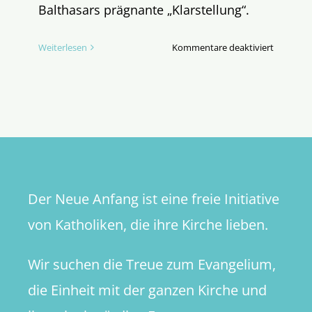
Balthasars prägnante „Klarstellung“.
für
Weiterlesen
Kommentare deaktiviert
Wir
sind
Glaubens
–
Wirklich?
Der Neue Anfang ist eine freie Initiative
von Katholiken, die ihre Kirche lieben.
Wir suchen die Treue zum Evangelium,
die Einheit mit der ganzen Kirche und