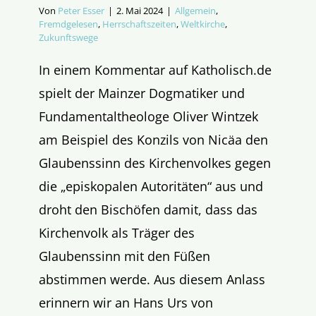
Von
Peter Esser
|
2. Mai 2024
|
Allgemein
,
Fremdgelesen
,
Herrschaftszeiten
,
Weltkirche
,
Zukunftswege
In einem Kommentar auf Katholisch.de
spielt der Mainzer Dogmatiker und
Fundamentaltheologe Oliver Wintzek
am Beispiel des Konzils von Nicäa den
Glaubenssinn des Kirchenvolkes gegen
die „episkopalen Autoritäten“ aus und
droht den Bischöfen damit, dass das
Kirchenvolk als Träger des
Glaubenssinn mit den Füßen
abstimmen werde. Aus diesem Anlass
erinnern wir an Hans Urs von