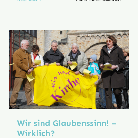
Wer
ist
da
unterkom
Herr
Wintzek?
Wir sind Glaubenssinn! –
Wirklich?