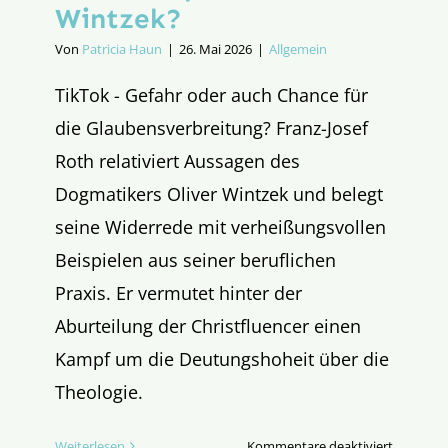
Wintzek?
Von
Patricia Haun
|
26. Mai 2026
|
Allgemein
TikTok - Gefahr oder auch Chance für
die Glaubensverbreitung? Franz-Josef
Roth relativiert Aussagen des
Dogmatikers Oliver Wintzek und belegt
seine Widerrede mit verheißungsvollen
Beispielen aus seiner beruflichen
Praxis. Er vermutet hinter der
Aburteilung der Christfluencer einen
Kampf um die Deutungshoheit über die
Theologie.
für
Weiterlesen
Kommentare deaktiviert