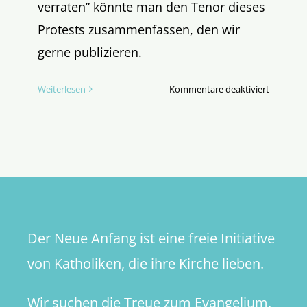
verraten” könnte man den Tenor dieses
Protests zusammenfassen, den wir
gerne publizieren.
für
Weiterlesen
Kommentare deaktiviert
Aufschrei
einer
Religions
Der Neue Anfang ist eine freie Initiative
von Katholiken, die ihre Kirche lieben.
Wir suchen die Treue zum Evangelium,