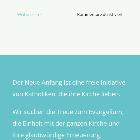
für
Weiterlesen
Kommentare deaktiviert
The
Tabernac
–
Begegnun
die
veränder
Der Neue Anfang ist eine freie Initiative
von Katholiken, die ihre Kirche lieben.
Wir suchen die Treue zum Evangelium,
die Einheit mit der ganzen Kirche und
ihre glaubwürdige Erneuerung.