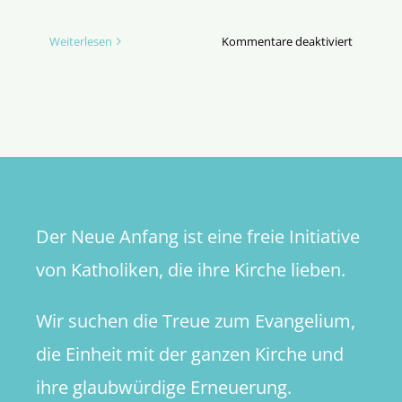
für
Weiterlesen
Kommentare deaktiviert
The
Tabernac
–
Begegnun
die
veränder
Der Neue Anfang ist eine freie Initiative
von Katholiken, die ihre Kirche lieben.
Wir suchen die Treue zum Evangelium,
die Einheit mit der ganzen Kirche und
ihre glaubwürdige Erneuerung.