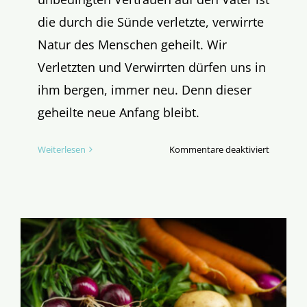
die durch die Sünde verletzte, verwirrte
Natur des Menschen geheilt. Wir
Verletzten und Verwirrten dürfen uns in
ihm bergen, immer neu. Denn dieser
geheilte neue Anfang bleibt.
für
Weiterlesen
Kommentare deaktiviert
Evangeli
des
ersten
Fastenso