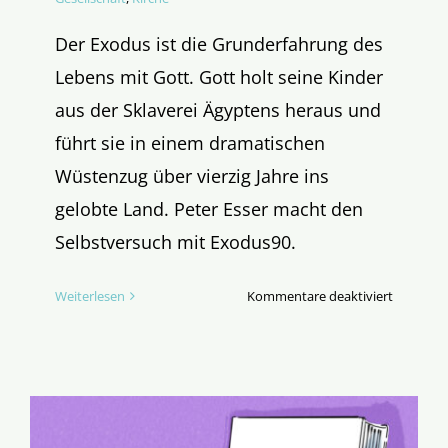
Der Exodus ist die Grunderfahrung des
Lebens mit Gott. Gott holt seine Kinder
aus der Sklaverei Ägyptens heraus und
führt sie in einem dramatischen
Wüstenzug über vierzig Jahre ins
gelobte Land. Peter Esser macht den
Selbstversuch mit Exodus90.
für
Weiterlesen
Kommentare deaktiviert
Exodus
für
Fastenmu