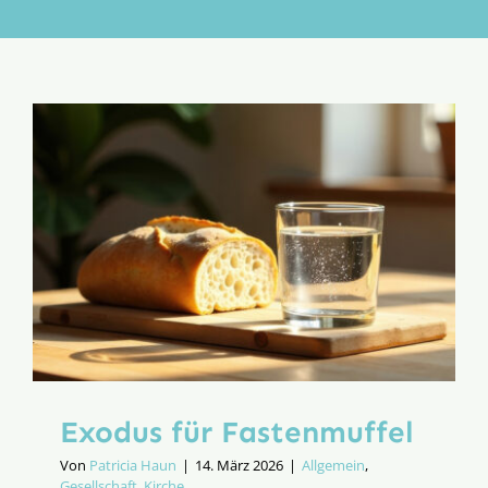
Aktion
Veröffentlichungen
Exodus für Fastenmuffel
Von
Patricia Haun
|
14. März 2026
|
Allgemein
,
Gesellschaft
,
Kirche