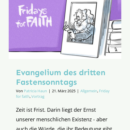
Evangelium des dritten
Fastensonntags
Von
Patricia Haun
|
21. März 2025
|
Allgemein
,
Friday
for faith
,
Vortrag
Zeit ist Frist. Darin liegt der Ernst
unserer menschlichen Existenz - aber
auch die Würde, die ihr Bedeutung gibt.