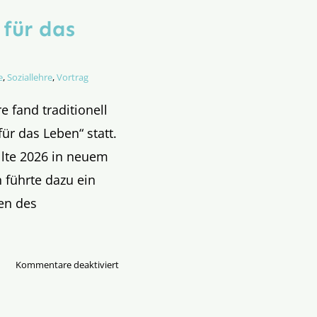
für das
e
,
Soziallehre
,
Vortrag
e fand traditionell
ür das Leben“ statt.
lte 2026 in neuem
 führte dazu ein
den des
für
Kommentare deaktiviert
Was
wurde
aus