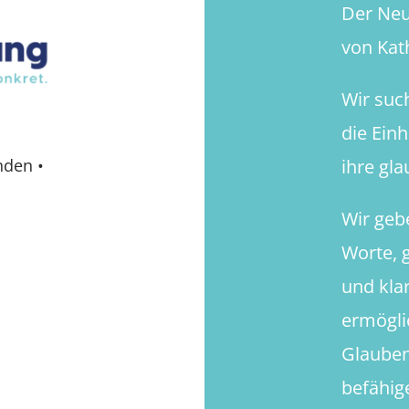
Der Neue
von Kath
Wir suc
die Ein
ihre gl
nden
•
Wir geb
Worte, g
und kla
ermögli
Glauben
befähig