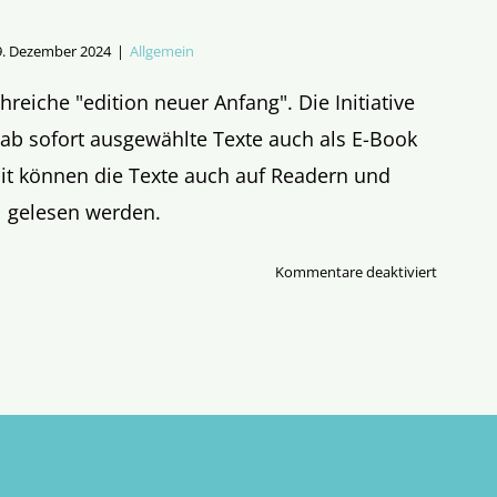
9. Dezember 2024
|
Allgemein
reiche "edition neuer Anfang". Die Initiative
 ab sofort ausgewählte Texte auch als E-Book
it können die Texte auch auf Readern und
l gelesen werden.
für
Kommentare deaktiviert
Buchreih
„Edition
Neuer
Anfang“
startet