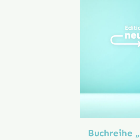
Book
zu
30
Jahre
Evangelium
Vitae
Buchreihe 