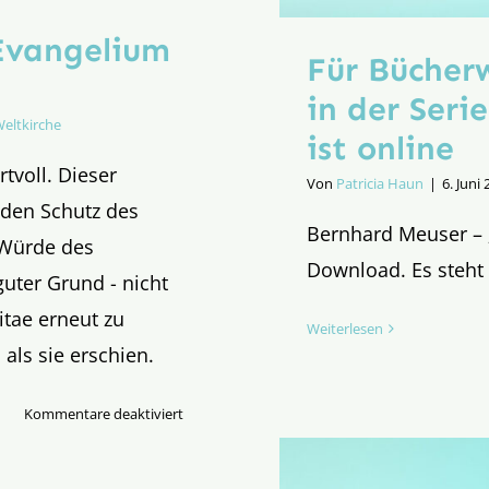
Evangelium
Für Bücher
in der Seri
eltkirche
ist online
tvoll. Dieser
Von
Patricia Haun
|
6. Juni
 den Schutz des
Bernhard Meuser – 
 Würde des
Download. Es steht 
guter Grund - nicht
itae erneut zu
Weiterlesen
n als sie erschien.
für
Kommentare deaktiviert
Neues
E-