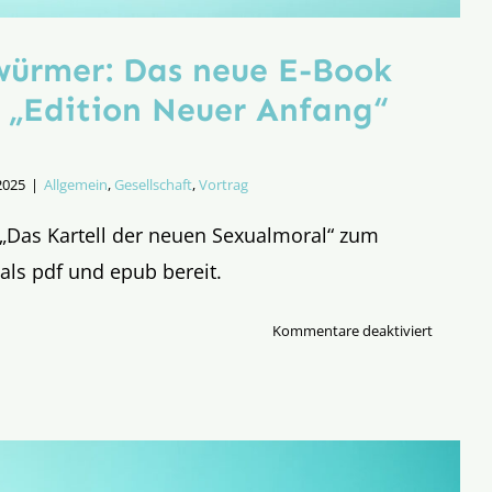
würmer: Das neue E-Book
e „Edition Neuer Anfang“
 2025
|
Allgemein
,
Gesellschaft
,
Vortrag
„Das Kartell der neuen Sexualmoral“ zum
als pdf und epub bereit.
für
Kommentare deaktiviert
Für
Bücherw
Das
neue
E-
Book