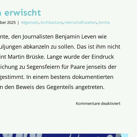
 erwischt
ober 2025
|
Allgemein
,
Architecture
,
Herrschaftszeiten
,
Kirche
nte, den Journalisten Benjamin Leven wie
jungen abkanzeln zu sollen. Das ist ihm nicht
t Martin Brüske. Lange wurde der Eindruck
ichung zu Segensfeiern für Paare jenseits der
gestimmt. In einem bestens dokumentierten
un den Beweis des Gegenteils angetreten.
für
Kommentare deaktiviert
Beim
Lügen
erwischt