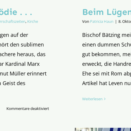
ie . . .
Beim Lügen
rrschaftszeiten
,
Kirche
Von
Patricia Haun
|
8. Okt
gen auf der
Bischof Bätzing mei
 hört den sublimen
einen dummen Schul
chere heraus, das
gut bekommen, mein
ar Kardinal Marx
erweckt, die Handre
mut Müller erinnert
Ehe sei mit Rom ab
 Geist des
Artikel hat Leven n
Weiterlesen
für
Kommentare deaktiviert
Die
Geburt
einer