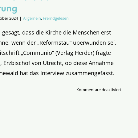
rung
tober 2024
|
Allgemein
,
Fremdgelesen
 gesagt, dass die Kirche die Menschen erst
ne, wenn der „Reformstau“ überwunden sei.
itschrift „Communio“ (Verlag Herder) fragte
k, Erzbischof von Utrecht, ob diese Annahme
rünewald hat das Interview zusammengefasst.
für
Kommentare deaktiviert
Mission
als
Antwort
auf
Säkularis