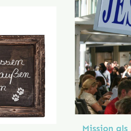
Tragikomödie
.
.
.
Mission als