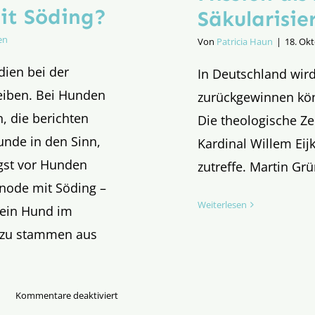
it Söding?
Säkularisie
en
Von
Patricia Haun
|
18. Ok
ien bei der
In Deutschland wird
eiben. Bei Hunden
zurückgewinnen kön
n, die berichten
Die theologische Ze
nde in den Sinn,
Kardinal Willem Eij
ngst vor Hunden
zutreffe. Martin G
node mit Söding –
Weiterlesen
 ein Hund im
azu stammen aus
für
Kommentare deaktiviert
Weltsynode