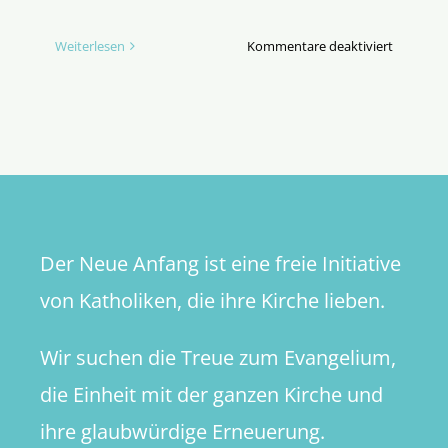
für
Weiterlesen
Kommentare deaktiviert
The
Tabernac
–
Begegnun
die
veränder
Der Neue Anfang ist eine freie Initiative
von Katholiken, die ihre Kirche lieben.
Wir suchen die Treue zum Evangelium,
die Einheit mit der ganzen Kirche und
ihre glaubwürdige Erneuerung.