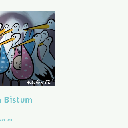
m Bistum
szeiten