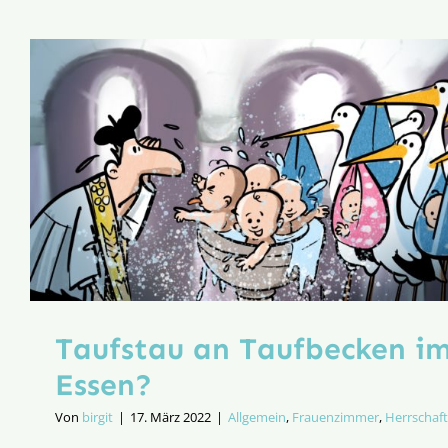
Taufstau an Taufbecken i
Essen?
Von
birgit
|
17. März 2022
|
Allgemein
,
Frauenzimmer
,
Herrschaft