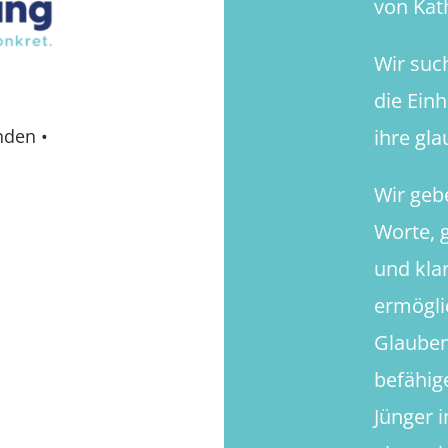
von Kath
Wir suc
die Ein
ihre gl
nden
•
Wir geb
Worte, g
und kla
ermögli
Glauben
befähig
Jünger 