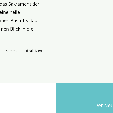
 das Sakrament der
eine heile
nen Austrittsstau
nen Blick in die
für
Kommentare deaktiviert
Taufstau
an
Taufbecken
im
Bistum
Essen?
Der Neue