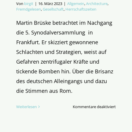
Von
birgit
|
16. März 2023
|
Allgemein
,
Architecture
,
Fremdgelesen
,
Gesellschaft
,
Herrschaftszeiten
Martin Brüske betrachtet im Nachgang
die 5. Synodalversammlung in
Frankfurt. Er skizziert gewonnene
Schlachten und Strategien, weist auf
Gefahren zentrifugaler Kräfte und
tickende Bomben hin. Über die Brisanz
des deutschen Alleingangs und dazu
die Stimmen aus Rom.
für
Weiterlesen
Kommentare deaktiviert
Die
Bomben
ticken