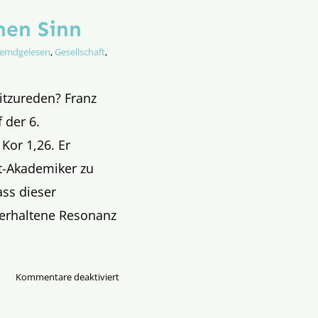
hen Sinn
remdgelesen
,
Gesellschaft
,
itzureden? Franz
 der 6.
Kor 1,26. Er
ht-Akademiker zu
ass dieser
erhaltene Resonanz
für
Kommentare deaktiviert
Nicht
viele