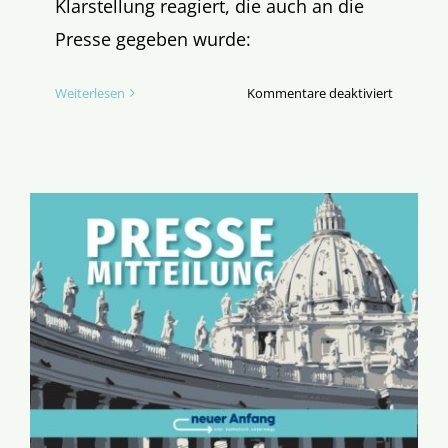
Klarstellung reagiert, die auch an die
Presse gegeben wurde:
für
Weiterlesen
Kommentare deaktiviert
Kritik
an
der
„Suggesti
Umfrage“
des
Synodale
Ausschus