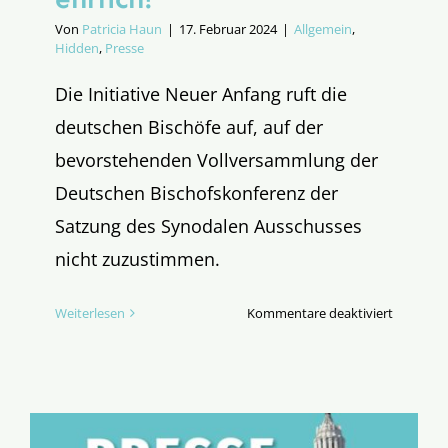
Von
Patricia Haun
|
17. Februar 2024
|
Allgemein
,
Hidden
,
Presse
Die Initiative Neuer Anfang ruft die
deutschen Bischöfe auf, auf der
bevorstehenden Vollversammlung der
Deutschen Bischofskonferenz der
Satzung des Synodalen Ausschusses
nicht zuzustimmen.
für
Weiterlesen
Kommentare deaktiviert
Bischöfe,
macht
Euch
ehrlich!