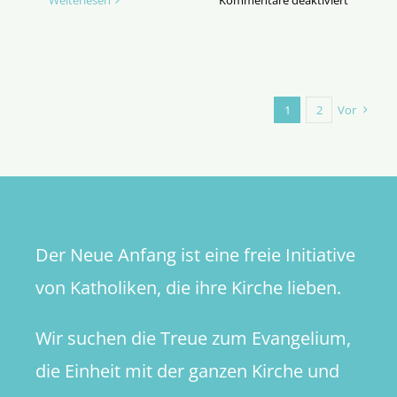
Weiterlesen
Kommentare deaktiviert
Keinen
weiteren
Cent
Kirchens
für
1
2
Vor
einen
deutsche
Sonderw
Der Neue Anfang ist eine freie Initiative
von Katholiken, die ihre Kirche lieben.
Wir suchen die Treue zum Evangelium,
die Einheit mit der ganzen Kirche und