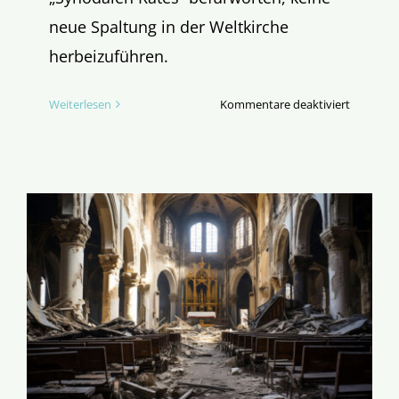
neue Spaltung in der Weltkirche
herbeizuführen.
für
Weiterlesen
Kommentare deaktiviert
Papst
Franzisku
Neuer
Bugschus
für
die
deutsche
Bischöfe