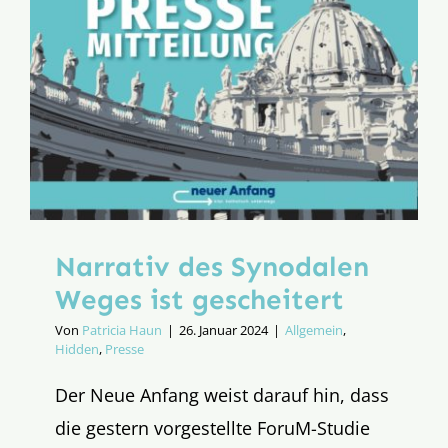
Narrativ des Synodalen
Weges ist gescheitert
Von
Patricia Haun
|
26. Januar 2024
|
Allgemein
,
Hidden
,
Presse
Der Neue Anfang weist darauf hin, dass
die gestern vorgestellte ForuM-Studie