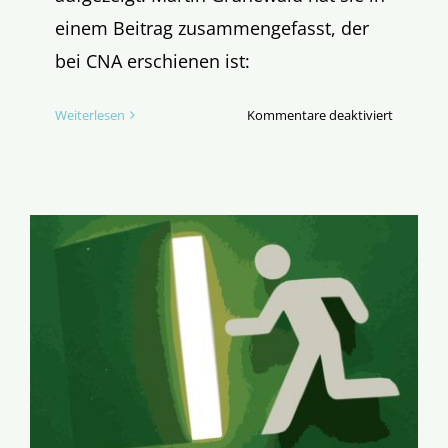
einem Beitrag zusammengefasst, der
bei CNA erschienen ist:
für
Weiterlesen
Kommentare deaktiviert
„Glauben
ist
eine
Schicksal