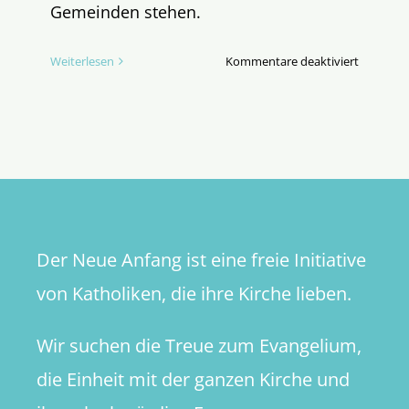
Gemeinden stehen.
für
Weiterlesen
Kommentare deaktiviert
Von
einem,
der
auszog,
das
Austrete
zu
lernen
Der Neue Anfang ist eine freie Initiative
von Katholiken, die ihre Kirche lieben.
Wir suchen die Treue zum Evangelium,
die Einheit mit der ganzen Kirche und