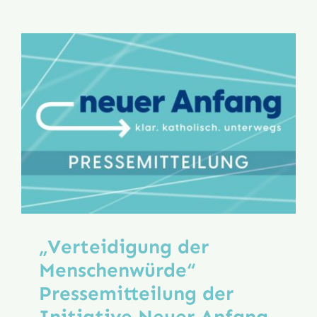
für
den
Katechis
„Verteidigung der
Menschenwürde“
Pressemitteilung der
Initiative Neuer Anfang