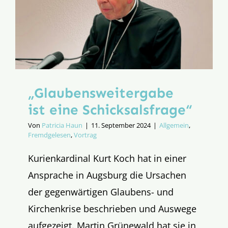
22.07.202
„Glaubensweitergabe
ist eine Schicksalsfrage“
Von
Patricia Haun
|
11. September 2024
|
Allgemein
,
Fremdgelesen
,
Vortrag
Kurienkardinal Kurt Koch hat in einer
Ansprache in Augsburg die Ursachen
der gegenwärtigen Glaubens- und
Kirchenkrise beschrieben und Auswege
aufgezeigt. Martin Grünewald hat sie in