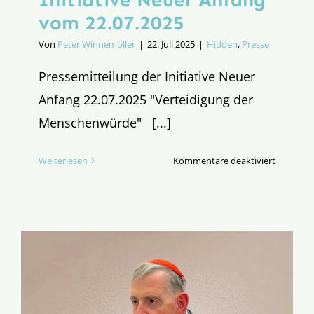
vom 22.07.2025
Von
Peter Winnemöller
|
22. Juli 2025
|
Hidden
,
Presse
Pressemitteilung der Initiative Neuer
Anfang 22.07.2025 "Verteidigung der
Menschenwürde" [...]
für
Weiterlesen
Kommentare deaktiviert
„Verteid
der
Mensche
Pressemi
der
Initiative
Neuer
Anfang
vom