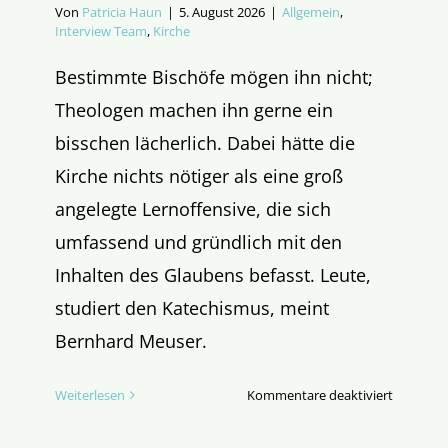
Von
Patricia Haun
|
5. August 2026
|
Allgemein
,
Interview Team
,
Kirche
Bestimmte Bischöfe mögen ihn nicht;
Theologen machen ihn gerne ein
bisschen lächerlich. Dabei hätte die
Kirche nichts nötiger als eine groß
angelegte Lernoffensive, die sich
umfassend und gründlich mit den
Inhalten des Glaubens befasst. Leute,
studiert den Katechismus, meint
Bernhard Meuser.
für
Weiterlesen
Kommentare deaktiviert
Eine
Lanze