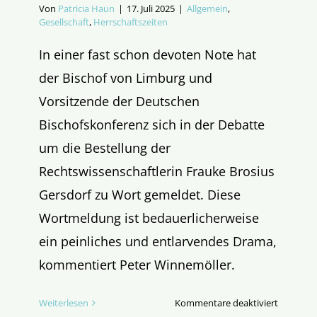
Von
Patricia Haun
|
17. Juli 2025
|
Allgemein
,
Gesellschaft
,
Herrschaftszeiten
In einer fast schon devoten Note hat
der Bischof von Limburg und
Vorsitzende der Deutschen
Bischofskonferenz sich in der Debatte
um die Bestellung der
Rechtswissenschaftlerin Frauke Brosius
Gersdorf zu Wort gemeldet. Diese
Wortmeldung ist bedauerlicherweise
ein peinliches und entlarvendes Drama,
kommentiert Peter Winnemöller.
für
Weiterlesen
Kommentare deaktiviert