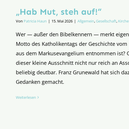
„Hab Mut, steh auf!“
Von
Patricia Haun
|
15. Mai 2026
|
Allgemein
,
Gesellschaft
,
Kirche
Wer — außer den Bibelkennern — merkt eigent
Motto des Katholikentags der Geschichte vom
aus dem Markusevangelium entnommen ist? O
dieser kleine Ausschnitt nicht nur reich an As
beliebig deutbar. Franz Grunewald hat sich daz
Gedanken gemacht.
Weiterlesen