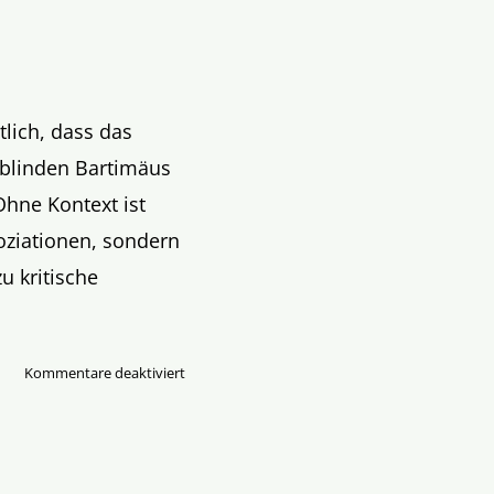
lich, dass das
 blinden Bartimäus
hne Kontext ist
soziationen, sondern
u kritische
für
Kommentare deaktiviert
„Hab
Mut,
steh
auf!“