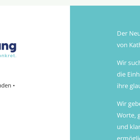
Der Neue
von Kath
Wir suc
die Ein
ihre gl
nden
•
Wir geb
Worte, g
und kla
ermögli