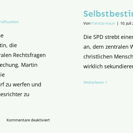
Selbstbest
haftszeiten
Von
Patricia Haun
|
10. Juli
ne
Die SPD strebt ein
tin, die
an, dem zentralen 
tralen Rechtsfragen
christlichen Mensch
rechung. Martin
wirklich sekundiere
ie
Weiterlesen
rf zu werfen und
esrichter zu
für
Kommentare deaktiviert
Der