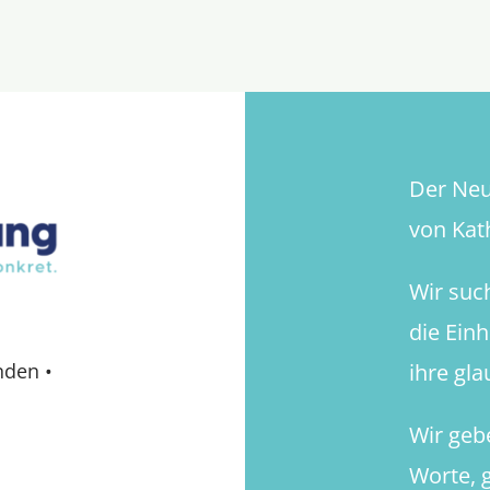
Bruch
Der Neue
von Kath
Wir suc
die Ein
ihre gl
nden
•
Wir geb
Worte, g