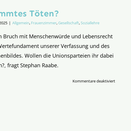
immtes Töten?
 2025
|
Allgemein
,
Frauenzimmer
,
Gesellschaft
,
Soziallehre
en Bruch mit Menschenwürde und Lebensrecht
Wertefundament unserer Verfassung und des
enbildes. Wollen die Unionsparteien ihr dabei
n?, fragt Stephan Raabe.
für
Kommentare deaktiviert
Selbstbe
Töten?