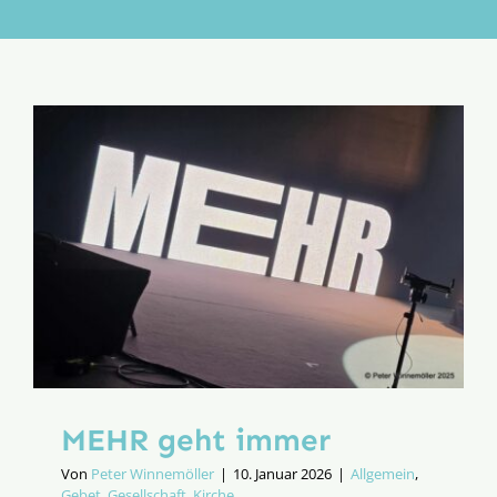
Aktion
Veröffentlichungen
MEHR geht immer
Von
Peter Winnemöller
|
10. Januar 2026
|
Allgemein
,
Gebet
,
Gesellschaft
,
Kirche