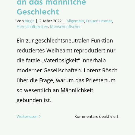
an das männliche
Geschlecht
Von
birgit
|
2. März 2022
|
Allgemein
,
Frauenzimmer
,
Herrschaftszeiten
,
Menschenfischer
Ein zur geschlechtsneutralen Funktion
reduziertes Weiheamt reproduziert nur
die fatale „Vaterlosigkeit“ innerhalb
moderner Gesellschaften. Lorenz Rösch
über die Frage, warum das Priestertum
so wesentlich an Männlichkeit
gebunden ist.
für
Weiterlesen
Kommentare deaktiviert
Weiheam
und