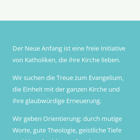
Vaterscha
–
Gebunde
an
das
männlich
Der Neue Anfang ist eine freie Initiative
Geschlec
von Katholiken, die ihre Kirche lieben.
Wir suchen die Treue zum Evangelium,
die Einheit mit der ganzen Kirche und
ihre glaubwürdige Erneuerung.
Wir geben Orientierung: durch mutige
Worte, gute Theologie, geistliche Tiefe