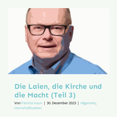
die
Kirche
und
die
Macht
(Teil
4)
Die Laien, die Kirche und
die Macht (Teil 3)
Von
Patricia Haun
|
30. Dezember 2023
|
Allgemein
,
Herrschaftszeiten