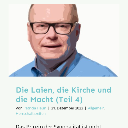
Kirche
und
die
Macht
(Teil
5)
Die Laien, die Kirche und
die Macht (Teil 4)
Von
Patricia Haun
|
31. Dezember 2023
|
Allgemein
,
Herrschaftszeiten
Das Prinzip der Synodalität ist nicht