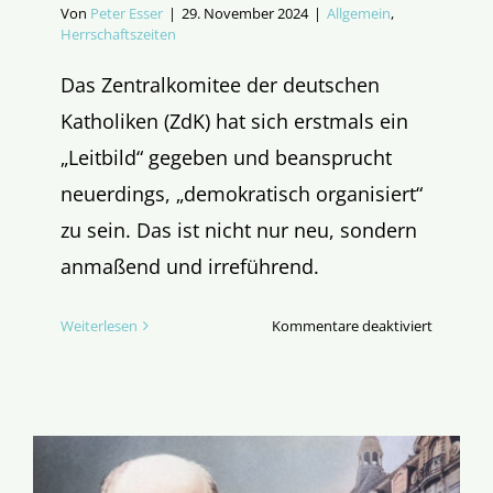
Von
Peter Esser
|
29. November 2024
|
Allgemein
,
Herrschaftszeiten
Das Zentralkomitee der deutschen
Katholiken (ZdK) hat sich erstmals ein
„Leitbild“ gegeben und beansprucht
neuerdings, „demokratisch organisiert“
zu sein. Das ist nicht nur neu, sondern
anmaßend und irreführend.
für
Weiterlesen
Kommentare deaktiviert
Ist
das
ZdK
jetzt
demokrat