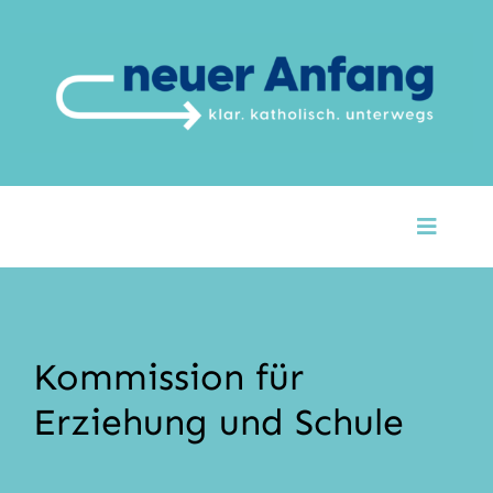
Zum
Inhalt
springen
Toggle
Naviga
Startseite
Über Uns
Kommission für
Unsere Themen
Erziehung und Schule
Argumente