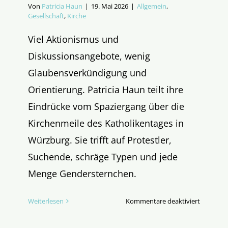
Von
Patricia Haun
|
19. Mai 2026
|
Allgemein
,
Gesellschaft
,
Kirche
Viel Aktionismus und
Diskussionsangebote, wenig
Glaubensverkündigung und
Orientierung. Patricia Haun teilt ihre
Eindrücke vom Spaziergang über die
Kirchenmeile des Katholikentages in
Würzburg. Sie trifft auf Protestler,
Suchende, schräge Typen und jede
Menge Gendersternchen.
für
Weiterlesen
Kommentare deaktiviert
Ein
Spazierg