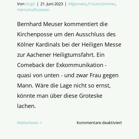
Von
birgit
|
21. Juni 2023
|
Allgemein
,
Frauenzimmer
,
Herrschaftszeiten
Bernhard Meuser kommentiert die
Kirchenposse um den Ausschluss des
Kölner Kardinals bei der Heiligen Messe
zur Aachener Heiligtumsfahrt. Ein
Comeback der Exkommunikation -
quasi von unten - und zwar Frau gegen
Mann. Wäre die Lage nicht so ernst,
könnte man über diese Groteske
lachen.
für
Weiterlesen
Kommentare deaktiviert
Das
Comebac