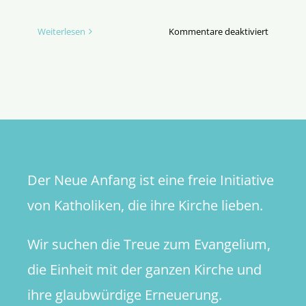
für
Weiterlesen
Kommentare deaktiviert
Alternati
Ansätze
zur
Missbrau
präventi
Der Neue Anfang ist eine freie Initiative
von Katholiken, die ihre Kirche lieben.
Wir suchen die Treue zum Evangelium,
die Einheit mit der ganzen Kirche und
ihre glaubwürdige Erneuerung.