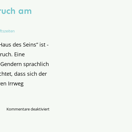
ruch am
ftszeiten
aus des Seins“ ist -
ruch. Eine
 Gendern sprachlich
chtet, dass sich der
en Irrweg
für
Kommentare deaktiviert
Gendern
ist
Hausfriedensbruch