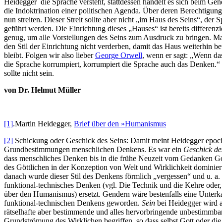
Heidegger die Sprache versteht, stattdessen handelt es sich beim Ge
die Indoktrination einer politischen Agenda. Über deren Berechtigung 
nun streiten. Dieser Streit sollte aber nicht „im Haus des Seins“, der 
geführt werden. Die Einrichtung dieses „Hauses“ ist bereits differenzi
genug, um alle Vorstellungen des Seins zum Ausdruck zu bringen. Ma
den Stil der Einrichtung nicht verderben, damit das Haus weiterhin 
bleibt. Folgen wir also lieber
George Orwell
, wenn er sagt: „Wenn d
die Sprache korrumpiert, korrumpiert die Sprache auch das Denken.“
sollte nicht sein.
von Dr. Helmut Müller
[1]
.Martin Heidegger,
Brief über den »Humanismus
[2]
Schickung oder Geschick des Seins: Damit meint Heidegger epoc
Grundbestimmungen menschlichen Denkens. Es war ein
Geschick de
dass menschliches Denken bis in die frühe Neuzeit vom Gedanken Go
des Göttlichen in der Konzeption von Welt und Wirklichkeit dominier
danach wurde dieser Stil des Denkens förmlich „vergessen“ und u. a.
funktional-technisches Denken (vgl. Die Technik und die Kehre oder,
über den Humanismus) ersetzt. Gendern wäre bestenfalls eine Unterk
funktional-technischen Denkens geworden.
Sein
bei Heidegger wird a
rätselhafte aber bestimmende und alles hervorbringende unbestimmba
Grundströmung des Wirklichen begriffen, so dass selbst Gott oder die