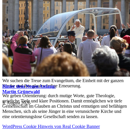
Impressum
•
Datenschutz •
Spenden
•
Presse
Der Neue Anfang ist eine freie Initiative von Katholiken, die ihre
Kirche lieben.
Wir suchen die Treue zum Evangelium, die Einheit mit der ganzen
Kirche und ihre glaubwürdige Erneuerung.
Hinter dem Neuen Anfang:
Martin Grünewald
Wir geben Orientierung: durch mutige Worte, gute Theologie,
geistliche Tiefe und klare Positionen. Damit ermöglichen wir tiefe
3. August 2026
Gemeinschaft im Glauben an Christus und ermutigen und befähigen
Menschen, sich als seine Jünger in eine verunsicherte Kirche und
eine orientierungslose Gesellschaft senden zu lassen.
WordPress Cookie Hinweis von Real Cookie Banner