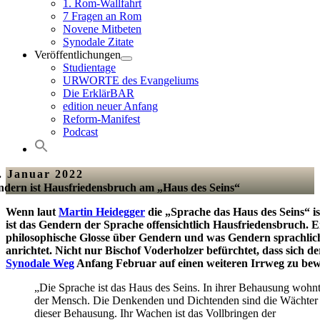
1. Rom-Wallfahrt
7 Fragen an Rom
Novene Mitbeten
Synodale Zitate
Veröffentlichungen
Studientage
URWORTE des Evangeliums
Die ErklärBAR
edition neuer Anfang
Reform-Manifest
Podcast
. Januar 2022
dern ist Hausfriedensbruch am „Haus des Seins“
Wenn laut
Martin Heidegger
die „Sprache das Haus des Seins“ is
ist das Gendern der Sprache offensichtlich Hausfriedensbruch. E
philosophische Glosse über Gendern und was Gendern sprachlic
anrichtet. Nicht nur Bischof Voderholzer befürchtet, dass sich de
Synodale Weg
Anfang Februar auf einen weiteren Irrweg zu bew
„Die Sprache ist das Haus des Seins. In ihrer Behausung wohn
der Mensch. Die Denkenden und Dichtenden sind die Wächter
dieser Behausung. Ihr Wachen ist das Vollbringen der