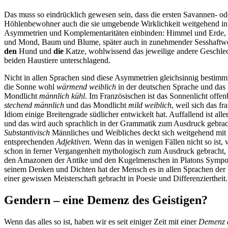
Das muss so eindrücklich gewesen sein, dass die ersten Savannen- od
Höhlenbewohner auch die sie umgebende Wirklichkeit weitgehend in
Asymmetrien und Komplementaritäten einbinden: Himmel und Erde,
und Mond, Baum und Blume, später auch in zunehmender Sesshaftw
den
Hund und
die
Katze, wohlwissend das jeweilige andere Geschlec
beiden Haustiere unterschlagend.
Nicht in allen Sprachen sind diese Asymmetrien gleichsinnig bestimmt
die Sonne wohl
wärmend weiblich
in der deutschen Sprache und das
Mondlicht
männlich kühl
. Im Französischen ist das Sonnenlicht offen
stechend männlich
und das Mondlicht
mild weiblich
, weil sich das fr
Idiom einige Breitengrade südlicher entwickelt hat. Auffallend ist alle
und das wird auch sprachlich in der Grammatik zum Ausdruck gebrac
Substantivisch
Männliches und Weibliches deckt sich weitgehend mit
entsprechenden
Adjektiven
. Wenn das in wenigen Fällen nicht so ist,
schon in ferner Vergangenheit mythologisch zum Ausdruck gebracht, 
den Amazonen der Antike und den Kugelmenschen in Platons Sympos
seinem Denken und Dichten hat der Mensch es in allen Sprachen der
einer gewissen Meisterschaft gebracht in Poesie und Differenziertheit.
Gendern – eine Demenz des Geistigen?
Wenn das alles so ist, haben wir es seit einiger Zeit mit einer
Demenz 