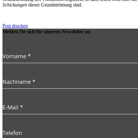
Schickungen
dieser Grundströmung sind.
Post drucken
Melden Sie sich für unseren Newsletter an
Vorname
*
Nachname
*
E-Mail
*
Telefon