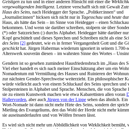
Geistigen
zu tun und in einer anderen Hinsicht mit einer die
Wirklichk
vergewaltigenden Intelligenz
. Letztere verschafft sich mit Gewalt Zutri
Haus des Seins
, nach Heidegger der Sprache. „Politker:innen“ und
„Journalist:innen“ hicksen sich nicht nur in
Tagesschau
und
heute
dur
Haus, als hätte das Sein – im Sinne von Heidegger – einen Schluckau
bekommen. Und wenn sie darüber schreiben, stolpern sie über Sonde
(*) oder Satzzeichen (:) durchs Alphabet. Heidegger hätte darüber nu
Kopf geschüttelt und dieses Sprechen und Schreiben nicht als eine
Sc
des Seins
[2]
gedeutet, wie es in ferner Vergangenheit Gott und die Gö
geschickt
hat. Jürgen Habermas wiederum ignoriert in seinem 1.700-s
Alterswerk souverän diesen – im wahrsten Sinne des Wortes – Unsin
Gendern ist so gesehen zumindest Hausfriedensbruch im „Haus des S
Viel eher handelt es sich nach meiner Einschätzung aber um ein Woh
Nomadentum mit Vermüllung des Hauses und Ruinieren der Wohnun
zur nächsten Gender-Sprechweise weiterzieht. Ein philosophischer Ka
würde vielleicht auch von einem Schluckauf des Seins sprechen und 
Stolpersteinen in Alphabet und Sprache. Menschen, die von Sprache 
sie zu einem Kunstwerk machen wie etwa Kabarettisten allen voran
D
Hallervorden
, aber auch
Jürgen von der Lippe
sehen das ähnlich. Ein 
Wort-Nomade ist dann nicht mehr Hirte des Seins, sondern der sprich
Mietling des Evangeliums, den das Wohl der Herde nicht mehr kümme
sie auseinanderlaufen und von Wölfen fressen lässt.
Es wird sich nicht mehr um Abbildlichkeit von Wirklichkeit bemüht, 