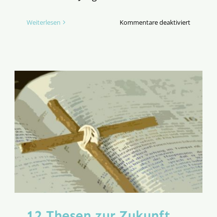
für
Weiterlesen
Kommentare deaktiviert
Der
Herzschl
der
Erneueru
(TEIL
II)
12 Thesen zur Zukunft