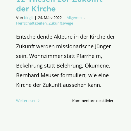
der Kirche
Von
birgit
|
24. März 2022
|
Allgemein
,
Herrschaftszeiten
,
Zukunftswege
Entscheidende Akteure in der Kirche der
Zukunft werden missionarische Jünger
sein. Wohnzimmer statt Pfarrheim,
Bekehrung statt Belehrung, Ökumene.
Bernhard Meuser formuliert, wie eine
Kirche der Zukunft aussehen kann.
für
Weiterlesen
Kommentare deaktiviert
12
Thesen
zur
Zukunft