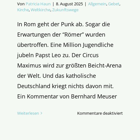
Von
Patricia Haun
|
8. August 2025
|
Allgemein
,
Gebet
,
Kirche
,
Weltkirche
,
Zukunftswege
In Rom geht der Punk ab. Sogar die
Erwartungen der “Römer” wurden
übertroffen. Eine Million Jugendliche
jubeln Papst Leo zu. Der Circus
Maximus wird zur größten Beicht-Arena
der Welt. Und das katholische
Deutschland kriegt nichts davon mit.
Ein Kommentar von Bernhard Meuser
für
Weiterlesen
Kommentare deaktiviert
Frischer
Wind
in