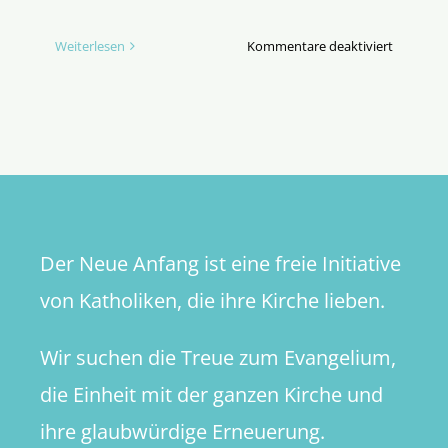
für
Weiterlesen
Kommentare deaktiviert
Alternati
Ansätze
zur
Missbrau
präventi
Der Neue Anfang ist eine freie Initiative
von Katholiken, die ihre Kirche lieben.
Wir suchen die Treue zum Evangelium,
die Einheit mit der ganzen Kirche und
ihre glaubwürdige Erneuerung.