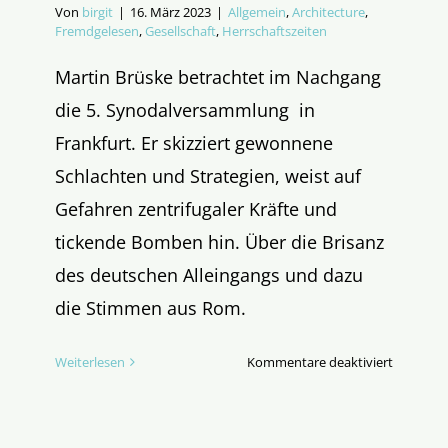
Von
birgit
|
16. März 2023
|
Allgemein
,
Architecture
,
Fremdgelesen
,
Gesellschaft
,
Herrschaftszeiten
Martin Brüske betrachtet im Nachgang
die 5. Synodalversammlung in
Frankfurt. Er skizziert gewonnene
Schlachten und Strategien, weist auf
Gefahren zentrifugaler Kräfte und
tickende Bomben hin. Über die Brisanz
des deutschen Alleingangs und dazu
die Stimmen aus Rom.
für
Weiterlesen
Kommentare deaktiviert
Die
Bomben
ticken