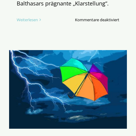
Balthasars prägnante „Klarstellung“.
für
Weiterlesen
Kommentare deaktiviert
Wir
sind
Glaubens
–
Wirklich?