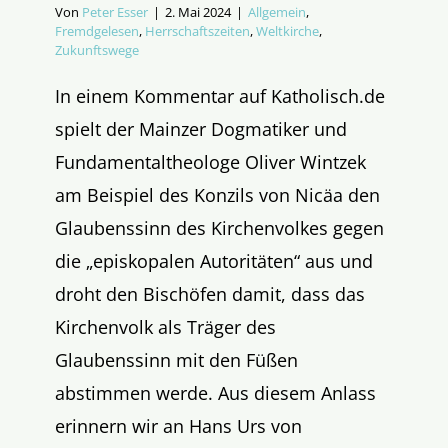
Von
Peter Esser
|
2. Mai 2024
|
Allgemein
,
Fremdgelesen
,
Herrschaftszeiten
,
Weltkirche
,
Zukunftswege
In einem Kommentar auf Katholisch.de
spielt der Mainzer Dogmatiker und
Fundamentaltheologe Oliver Wintzek
am Beispiel des Konzils von Nicäa den
Glaubenssinn des Kirchenvolkes gegen
die „episkopalen Autoritäten“ aus und
droht den Bischöfen damit, dass das
Kirchenvolk als Träger des
Glaubenssinn mit den Füßen
abstimmen werde. Aus diesem Anlass
erinnern wir an Hans Urs von