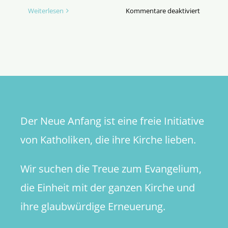
für
Weiterlesen
Kommentare deaktiviert
Bischof
Dieser
und
die
„Zeichen
der
Zeit“
Der Neue Anfang ist eine freie Initiative
von Katholiken, die ihre Kirche lieben.
Wir suchen die Treue zum Evangelium,
die Einheit mit der ganzen Kirche und
ihre glaubwürdige Erneuerung.