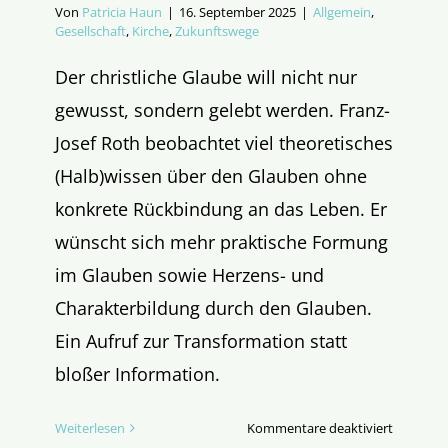
Von
Patricia Haun
|
16. September 2025
|
Allgemein
,
Gesellschaft
,
Kirche
,
Zukunftswege
Der christliche Glaube will nicht nur
gewusst, sondern gelebt werden. Franz-
Josef Roth beobachtet viel theoretisches
(Halb)wissen über den Glauben ohne
konkrete Rückbindung an das Leben. Er
wünscht sich mehr praktische Formung
im Glauben sowie Herzens- und
Charakterbildung durch den Glauben.
Ein Aufruf zur Transformation statt
bloßer Information.
für
Weiterlesen
Kommentare deaktiviert