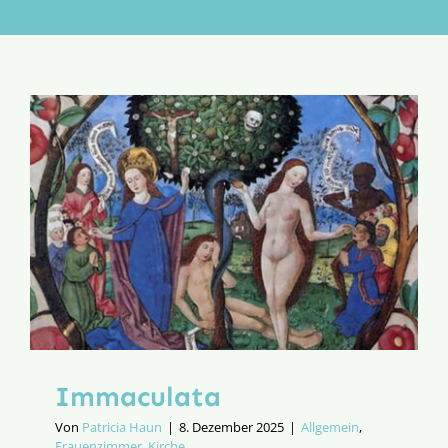
Aktion
Veröffentlichungen
Immaculata
Von
Patricia Haun
|
8. Dezember 2025
|
Allgemein
,
Frauenzimmer
,
Kirche