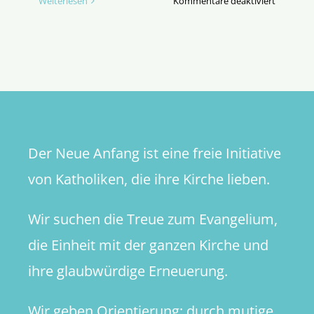
für
Weiterlesen
Kommentare deaktiviert
Mein
Bischof
setzt
den
Synodale
Weg
um
–
Der Neue Anfang ist eine freie Initiative
Muss
ich
von Katholiken, die ihre Kirche lieben.
ihm
folgen?
Wir suchen die Treue zum Evangelium,
die Einheit mit der ganzen Kirche und
ihre glaubwürdige Erneuerung.
Wir geben Orientierung: durch mutige