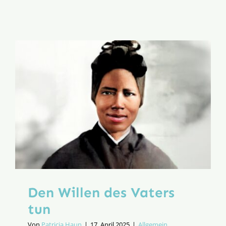
Immacul
Den Willen des Vaters
tun
Von
Patricia Haun
|
17. April 2025
|
Allgemein
,