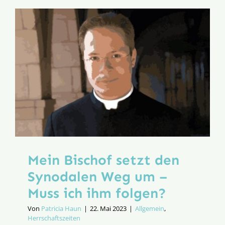
geschlag
hat
Mein Bischof setzt den
Synodalen Weg um –
Muss ich ihm folgen?
Von
Patricia Haun
|
22. Mai 2023
|
Allgemein
,
Herrschaftszeiten