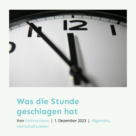
des
Vaters
tun
Was die Stunde
geschlagen hat
Von
Patricia Haun
|
1. Dezember 2023
|
Allgemein
,
Herrschaftszeiten