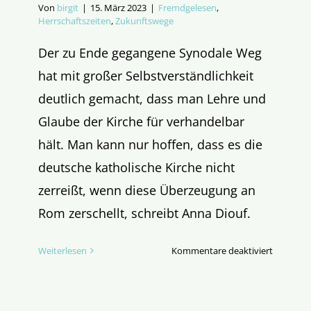
Von
birgit
|
15. März 2023
|
Fremdgelesen
,
Herrschaftszeiten
,
Zukunftswege
Der zu Ende gegangene Synodale Weg
hat mit großer Selbstverständlichkeit
deutlich gemacht, dass man Lehre und
Glaube der Kirche für verhandelbar
hält. Man kann nur hoffen, dass es die
deutsche katholische Kirche nicht
zerreißt, wenn diese Überzeugung an
Rom zerschellt, schreibt Anna Diouf.
für
Weiterlesen
Kommentare deaktiviert
Abstimm
über
die