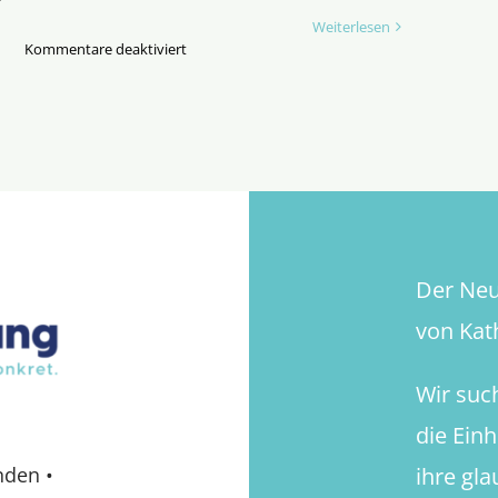
Weiterlesen
für
Kommentare deaktiviert
Selbstbestim­
mungsgesetz:
Zwischenruf
einer
Psycho­
therapeutin
Der Neue
von Kath
Wir suc
die Ein
ihre gl
nden
•