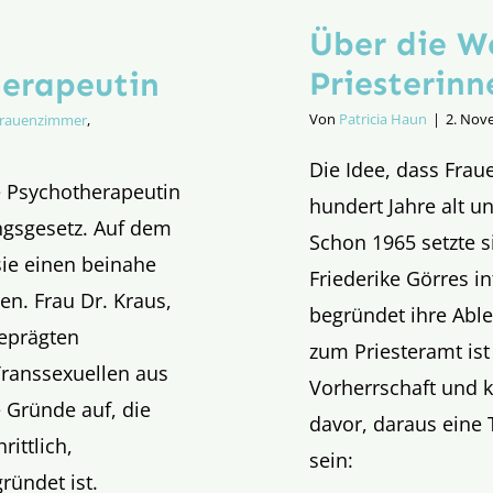
Über die W
Priesterinn
herapeutin
Von
Patricia Haun
|
2. Nov
rauenzimmer
,
Die Idee, dass Frau
e Psychotherapeutin
hundert Jahre alt u
ngsgesetz. Auf dem
Schon 1965 setzte si
sie einen beinahe
Friederike Görres i
en. Frau Dr. Kraus,
begründet ihre Abl
geprägten
zum Priesteramt ist
 Transsexuellen aus
Vorherrschaft und k
e Gründe auf, die
davor, daraus eine 
rittlich,
sein:
ründet ist.