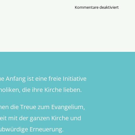
für
Kommentare deaktiviert
Über
die
Weihe
von
Frauen
zu
Priesteri
 Anfang ist eine freie Initiative
oliken, die ihre Kirche lieben.
hen die Treue zum Evangelium,
heit mit der ganzen Kirche und
aubwürdige Erneuerung.