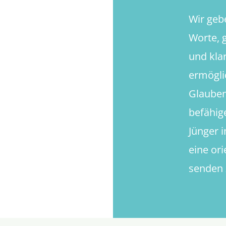
Wir geb
Worte, g
und kla
ermögli
Glauben
befähig
Jünger 
eine or
senden 