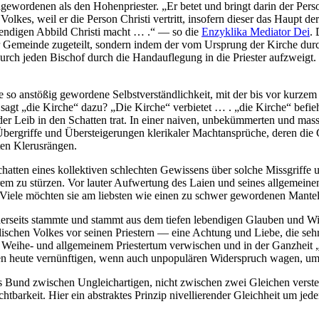
wordenen als den Hohenpriester. „Er betet und bringt darin der Person
olkes, weil er die Person Christi vertritt, insofern dieser das Haupt der
bendigen Abbild Christi macht … .“ — so die
Enzyklika Mediator Dei
. 
 Gemeinde zugeteilt, sondern indem der vom Ursprung der Kirche durch
urch jeden Bischof durch die Handauflegung in die Priester aufzweigt. 
 so anstößig gewordene Selbstverständlichkeit, mit der bis vor kurzem 
 sagt „die Kirche“ dazu? „Die Kirche“ verbietet … . „die Kirche“ befi
der Leib in den Schatten trat. In einer naiven, unbekümmerten und mass
en Übergriffe und Übersteigerungen klerikaler Machtansprüche, deren di
sten Klerusrängen.
chatten eines kollektiven schlechten Gewissens über solche Missgriffe u
rem zu stürzen. Vor lauter Aufwertung des Laien und seines allgemeine
le möchten sie am liebsten wie einen zu schwer gewordenen Mantel ab
rseits stammte und stammt aus dem tiefen lebendigen Glauben und Wisse
holischen Volkes vor seinen Priestern — eine Achtung und Liebe, die s
 Weihe- und allgemeinem Priestertum verwischen und in der Ganzheit 
n heute vernünftigen, wenn auch unpopulären Widerspruch wagen, um 
ls Bund zwischen Ungleichartigen, nicht zwischen zwei Gleichen verste
htbarkeit. Hier ein abstraktes Prinzip nivellierender Gleichheit um jed