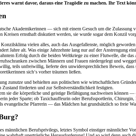
örres warnt davor, daraus eine Trag
ödie zu machen. Ihr Text könn
en
eutsche Akademikerinnen — sich mit einem Gesuch um die Zulassung v
gen Kreisen ernsthaft diskutiert werden, sie wurde sogar dem Konzil vorg
im Konzilsklima vielen alles, auch das Ausgefallenste, möglich geworde
dert Jahre alt. Was einige Jahrzehnte lang nur auf der Anstrengung ein
hntem Erfolg durch die beiden Weltkriege zu einer Flutwelle, die das A
erufsschranken zwischen Männern und Frauen niedergelegt und weggefe
illig, teils unfreiwillig, lieferte den unwidersprechlichen Beweis, das
retikerinnen sich‘s vorher träumen ließen.
ung zunutze und behielten aus politischen wie wirtschaftlichen Gründen
 Zustand förderten und zur Selbstverständlichkeit festigten.
m sie die körperliche und geistige Befähigung nachweisen können — ei
rin jeder Sparte; ob Taxichauffeurin oder Berufssportlerin, Chirurgin
, als evangelische Pfarrerin — das Mädchen hat grundsätzlich so freie 
 Burg?
es männlichen Berufsprivilegs, letztes Symbol einstiger männlicher Vorh
ine wahrhaft unerträgliche Herausforderung! Und so wird denn auch die