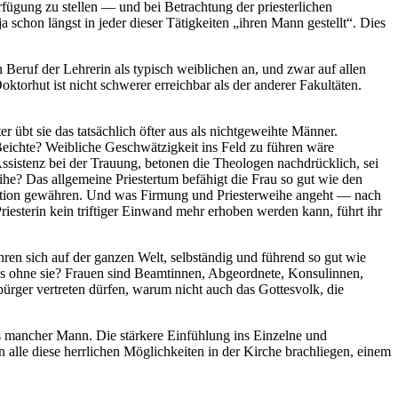
rfügung zu stellen — und bei Betrachtung der priesterlichen
a schon längst in jeder dieser Tätigkeiten „ihren Mann gestellt“. Dies
 Beruf der Lehrerin als typisch weiblichen an, und zwar auf allen
torhut ist nicht schwerer erreichbar als der anderer Fakultäten.
 übt sie das tatsächlich öfter aus als nichtgeweihte Männer.
Beichte? Weibliche Geschwätzigkeit ins Feld zu führen wäre
ssistenz bei der Trauung, betonen die Theologen nachdrücklich, sei
he? Das allgemeine Priestertum befähigt die Frau so gut wie den
ration gewähren. Und was Firmung und Priesterweihe angeht — nach
Priesterin kein triftiger Einwand mehr erhoben werden kann, führt ihr
ähren sich auf der ganzen Welt, selbständig und führend so gut wie
tas ohne sie? Frauen sind Beamtinnen, Abgeordnete, Konsulinnen,
rger vertreten dürfen, warum nicht auch das Gottesvolk, die
ls mancher Mann. Die stärkere Einfühlung ins Einzelne und
n alle diese herrlichen Möglichkeiten in der Kirche brachliegen, einem