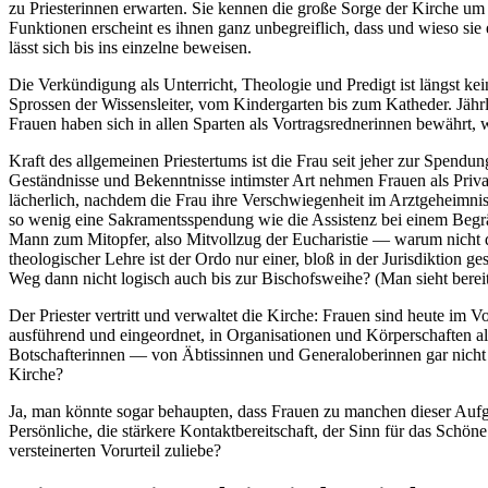
zu Priesterinnen erwarten. Sie kennen die große Sorge der Kirche um 
Funktionen erscheint es ihnen ganz unbegreiflich, dass und wieso sie e
lässt sich bis ins einzelne beweisen.
Die Verkündigung als Unterricht, Theologie und Predigt ist längst ke
Sprossen der Wissensleiter, vom Kindergarten bis zum Katheder. Jährl
Frauen haben sich in allen Sparten als Vortragsrednerinnen bewährt,
Kraft des allgemeinen Priestertums ist die Frau seit jeher zur Spendu
Geständnisse und Bekenntnisse intimster Art nehmen Frauen als Priva
lächerlich, nachdem die Frau ihre Verschwiegenheit im Arztgeheimnis
so wenig eine Sakramentsspendung wie die Assistenz bei einem Begräb
Mann zum Mitopfer, also Mitvollzug der Eucharistie — warum nicht 
theologischer Lehre ist der Ordo nur einer, bloß in der Jurisdiktion 
Weg dann nicht logisch auch bis zur Bischofsweihe? (Man sieht berei
Der Priester vertritt und verwaltet die Kirche: Frauen sind heute im V
ausführend und eingeordnet, in Organisationen und Körperschaften a
Botschafterinnen — von Äbtissinnen und Generaloberinnen gar nicht 
Kirche?
Ja, man könnte sogar behaupten, dass Frauen zu manchen dieser Aufga
Persönliche, die stärkere Kontaktbereitschaft, der Sinn für das Schön
versteinerten Vorurteil zuliebe?