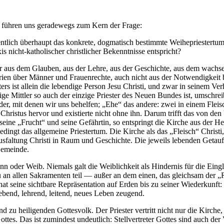
 führen uns geradewegs zum Kern der Frage:
gentlich überhaupt das konkrete, dogmatisch bestimmte Weihepriestertum
s nicht-katholischer christlicher Bekenntnisse entspricht?
nur aus dem Glauben, aus der Lehre, aus der Geschichte, aus dem wachse
rien über Männer und Frauenrechte, auch nicht aus der Notwendigkeit 
ers ist allein die lebendige Person Jesu Christi, und zwar in seinem Ve
nzige Mittler so auch der einzige Priester des Neuen Bundes ist, umschr
der, mit denen wir uns behelfen; „Ehe“ das andere: zwei in einem Fleisc
Christus hervor und existierte nicht ohne ihn. Darum trifft das von de
eine „Frucht“ und seine Gefährtin, so entspringt die Kirche aus der 
dingt das allgemeine Priestertum. Die Kirche als das „Fleisch“ Christi,
Ausfaltung Christi in Raum und Geschichte. Die jeweils lebenden Getauf
Gemeinde.
 oder Weib. Niemals galt die Weiblichkeit als Hindernis für die Eingl
u an allen Sakramenten teil — außer an dem einen, das gleichsam der „
t seine sichtbare Repräsentation auf Erden bis zu seiner Wiederkunft: E
ebend, lehrend, leitend, neues Leben zeugend.
u heiligenden Gottesvolk. Der Priester vertritt nicht nur die Kirche, al
ttes. Das ist zumindest undeutlich: Stellvertreter Gottes sind auch der V