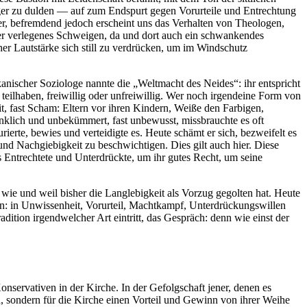
änger zu dulden — auf zum Endspurt gegen Vorurteile und Entrechtung
er, befremdend jedoch erscheint uns das Verhalten von Theologen,
iger verlegenes Schweigen, da und dort auch ein schwankendes
er Lautstärke sich still zu verdrücken, um im Windschutz
anischer Soziologe nannte die „Weltmacht des Neides“: ihr entspricht
teilhaben, freiwillig oder unfreiwillig. Wer noch irgendeine Form von
it, fast Scham: Eltern vor ihren Kindern, Weiße den Farbigen,
nklich und unbekümmert, fast unbewusst, missbrauchte es oft
ierte, bewies und verteidigte es. Heute schämt er sich, bezweifelt es
d Nachgiebigkeit zu beschwichtigen. Dies gilt auch hier. Diese
ls Entrechtete und Unterdrückte, um ihr gutes Recht, um seine
 wie und weil bisher die Langlebigkeit als Vorzug gegolten hat. Heute
en: in Unwissenheit, Vorurteil, Machtkampf, Unterdrückungswillen
ition irgendwelcher Art eintritt, das Gespräch: denn wie einst der
nservativen in der Kirche. In der Gefolgschaft jener, denen es
ch, sondern für die Kirche einen Vorteil und Gewinn von ihrer Weihe