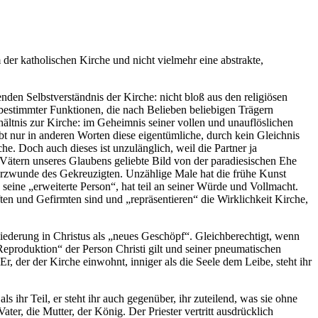
 der katholischen Kirche und nicht vielmehr eine abstrakte,
nden Selbstverständnis der Kirche: nicht bloß aus den religiösen
bestimmter Funktionen, die nach Belieben beliebigen Trägern
rhältnis zur Kirche: im Geheimnis seiner vollen und unauflöslichen
eibt nur in anderen Worten diese eigentümliche, durch kein Gleichnis
he. Doch auch dieses ist unzulänglich, weil die Partner ja
n Vätern unseres Glaubens geliebte Bild von der paradiesischen Ehe
Herzwunde des Gekreuzigten. Unzählige Male hat die frühe Kunst
 seine „erweiterte Person“, hat teil an seiner Würde und Vollmacht.
ten und Gefirmten sind und „repräsentieren“ die Wirklichkeit Kirche,
iederung in Christus als „neues Geschöpf“. Gleichberechtigt, wenn
Reproduktion“ der Person Christi gilt und seiner pneumatischen
r, der der Kirche einwohnt, inniger als die Seele dem Leibe, steht ihr
s ihr Teil, er steht ihr auch gegenüber, ihr zuteilend, was sie ohne
ater, die Mutter, der König. Der Priester vertritt ausdrücklich