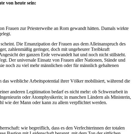
te von heute sein:
on Frauen zur Priesterweihe an Rom gewandt hätten. Damals wirkte
elegt.
n scheint. Die Emanzipation der Frauen aus dem Alleinanspruch des
iger, zahlenmäßig geringer, doch mit ungeheurer Treibkraft
ngesicht der ganzen Erde verwandelt hat und noch nicht stillsteht.
gt. Der universale Einsatz von Frauen aller Nationen, Stände und
s sie noch zu viel mehr männlichen oder für männlich gehaltenen
 das weibliche Arbeitspotential ihrer Völker mobilisiert, während die
ner anderen Legitimation bedarf es nicht mehr: ob Schwerarbeit in
, Ingenieurin oder Atomphysikerin; in manchen Ländern als Ministerin,
Wahl wie der Mann oder kann zu allem verpflichtet werden.
errschaft: wie begreiflich, dass es den Verfechterinnen der totalen
se Bastion mit Leidenschaft berannt, mit dem Ton der sittlichen