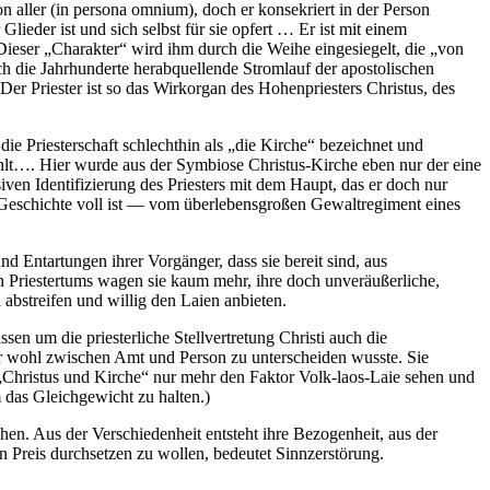
 aller (in persona omnium), doch er konsekriert in der Person
 Glieder ist und sich selbst für sie opfert … Er ist mit einem
Dieser „Charakter“ wird ihm durch die Weihe eingesiegelt, die „von
 die Jahrhunderte herabquellende Stromlauf der apostolischen
Der Priester ist so das Wirkorgan des Hohenpriesters Christus, des
die Priesterschaft schlechthin als „die Kirche“ bezeichnet und
ehlt…. Hier wurde aus der Symbiose Christus-Kirche eben nur der eine
iven Identifizierung des Priesters mit dem Haupt, das er doch nur
e Geschichte voll ist — vom überlebensgroßen Gewaltregiment eines
nd Entartungen ihrer Vorgänger, dass sie bereit sind, aus
n Priestertums wagen sie kaum mehr, ihre doch unveräußerliche,
streifen und willig den Laien anbieten.
n um die priesterliche Stellvertretung Christi auch die
ehr wohl zwischen Amt und Person zu unterscheiden wusste. Sie
„Christus und Kirche“ nur mehr den Faktor Volk-laos-Laie sehen und
das Gleichgewicht zu halten.)
hen. Aus der Verschiedenheit entsteht ihre Bezogenheit, aus der
en Preis durchsetzen zu wollen, bedeutet Sinnzerstörung.