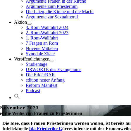
Argumente Frauen in der Kirche
Argumente zum Priestertum
Die Laien, die Kirche und die Macht
Argumente zur Sexualmoral
Aktion
3. Rom-Wallfahrt 2024
2. Rom-Wallfahrt 2023
1. Rom-Wallfahrt
7 Fragen an Rom
Novene Mitbeten
Synodale Zitate
Veröffentlichungen
Studientage
URWORTE des Evangeliums
Die ErklärBAR
edition neuer Anfang
Reform-Manifest
Podcast
 November 2023
r die Weihe von Frauen zu Priesterinnen
Die Idee, dass Frauen Priesterinnen werden wollen, ist bereits hu
Intellektuelle
Ida Friederike G
örres intensiv mit der Frauenweih