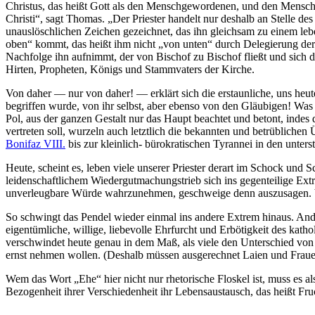
Christus, das heißt Gott als den Menschgewordenen, und den Menschge
Christi“, sagt Thomas. „Der Priester handelt nur deshalb an Stelle des V
unauslöschlichen Zeichen gezeichnet, das ihn gleichsam zu einem le
oben“ kommt, das heißt ihm nicht „von unten“ durch Delegierung der
Nachfolge ihn aufnimmt, der von Bischof zu Bischof fließt und sich d
Hirten, Propheten, Königs und Stammvaters der Kirche.
Von daher — nur von daher! — erklärt sich die erstaunliche, uns heute
begriffen wurde, von ihr selbst, aber ebenso von den Gläubigen! Was
Pol, aus der ganzen Gestalt nur das Haupt beachtet und betont, indes 
vertreten soll, wurzeln auch letztlich die bekannten und betrüblich
Bonifaz VIII.
bis zur kleinlich- bürokratischen Tyrannei in den unter
Heute, scheint es, leben viele unserer Priester derart im Schock und S
leidenschaftlichem Wiedergutmachungstrieb sich ins gegenteilige Ext
unverleugbare Würde wahrzunehmen, geschweige denn auszusagen. Vie
So schwingt das Pendel wieder einmal ins andere Extrem hinaus. Ande
eigentümliche, willige, liebevolle Ehrfurcht und Erbötigkeit des kat
verschwindet heute genau in dem Maß, als viele den Unterschied von
ernst nehmen wollen. (Deshalb müssen ausgerechnet Laien und Fraue
Wem das Wort „Ehe“ hier nicht nur rhetorische Floskel ist, muss es a
Bezogenheit ihrer Verschiedenheit ihr Lebensaustausch, das heißt Fruc