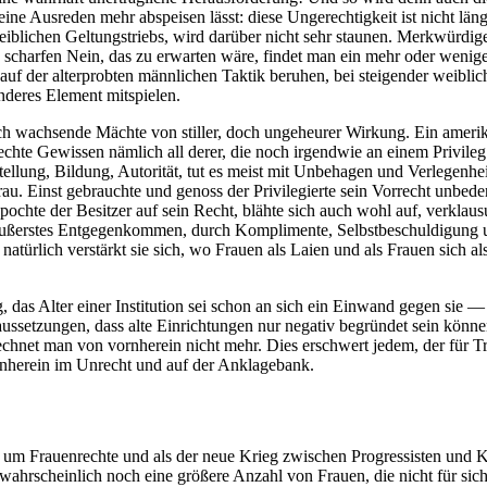
eine Ausreden mehr abspeisen lässt: diese Ungerechtigkeit ist nicht l
iblichen Geltungstriebs, wird darüber nicht sehr staunen. Merkwürdig
und scharfen Nein, das zu erwarten wäre, findet man ein mehr oder wen
uf der alterprobten männlichen Taktik beruhen, bei steigender weiblich
nderes Element mitspielen.
ch wachsende Mächte von stiller, doch ungeheurer Wirkung. Ein amerik
chte Gewissen nämlich all derer, die noch irgendwie an einem Privileg 
tellung, Bildung, Autorität, tut es meist mit Unbehagen und Verlegenhe
u. Einst gebrauchte und genoss der Privilegierte sein Vorrecht unbede
chte der Besitzer auf sein Recht, blähte sich auch wohl auf, verklausur
äußerstes Entgegenkommen, durch Komplimente, Selbstbeschuldigung un
natürlich verstärkt sie sich, wo Frauen als Laien und als Frauen sich a
 das Alter einer Institution sei schon an sich ein Einwand gegen sie —
ussetzungen, dass alte Einrichtungen nur negativ begründet sein könn
net man von vornherein nicht mehr. Dies erschwert jedem, der für Trad
ornherein im Unrecht und auf der Anklagebank.
pf um Frauenrechte und als der neue Krieg zwischen Progressisten und Ko
h wahrscheinlich noch eine größere Anzahl von Frauen, die nicht für si