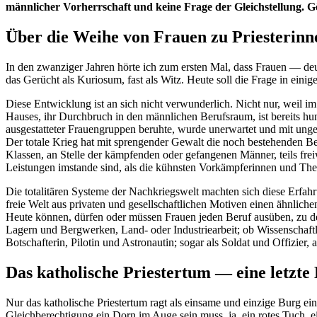
männlicher Vorherrschaft und keine Frage der Gleichstellung. G
Über die Weihe von Frauen zu Priesterinn
In den zwanziger Jahren hörte ich zum ersten Mal, dass Frauen — d
das Gerücht als Kuriosum, fast als Witz. Heute soll die Frage in eini
Diese Entwicklung ist an sich nicht verwunderlich. Nicht nur, weil 
Hauses, ihr Durchbruch in den männlichen Berufsraum, ist bereits hun
ausgestatteter Frauengruppen beruhte, wurde unerwartet und mit ungea
Der totale Krieg hat mit sprengender Gewalt die noch bestehenden B
Klassen, an Stelle der kämpfenden oder gefangenen Männer, teils freiw
Leistungen imstande sind, als die kühnsten Vorkämpferinnen und Theo
Die totalitären Systeme der Nachkriegswelt machten sich diese Erfahr
freie Welt aus privaten und gesellschaftlichen Motiven einen ähnlichen
Heute können, dürfen oder müssen Frauen jeden Beruf ausüben, zu de
Lagern und Bergwerken, Land- oder Industriearbeit; ob Wissenschaftle
Botschafterin, Pilotin und Astronautin; sogar als Soldat und Offizier
Das katholische Priestertum — eine letzte
Nur das katholische Priestertum ragt als einsame und einzige Burg ein
Gleichberechtigung ein Dorn im Auge sein muss, ja, ein rotes Tuch, e