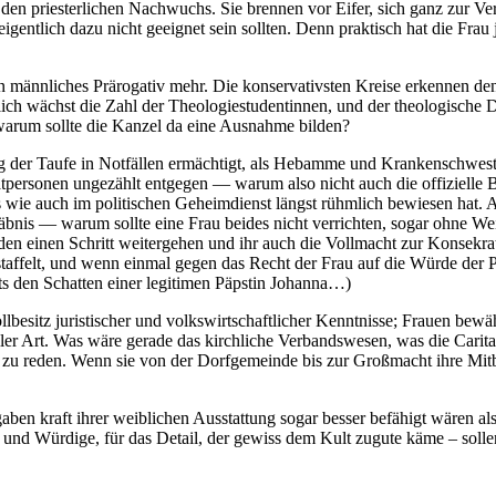
den priesterlichen Nachwuchs. Sie brennen vor Eifer, sich ganz zur Ve
igentlich dazu nicht geeignet sein sollten. Denn praktisch hat die Frau j
in männliches Prärogativ mehr. Die konservativsten Kreise erkennen den
ich wächst die Zahl der Theologiestudentinnen, und der theologische Dok
 warum sollte die Kanzel da eine Ausnahme bilden?
ng der Taufe in Notfällen ermächtigt, als Hebamme und Krankenschwester
tpersonen ungezählt entgegen — warum also nicht auch die offizielle 
 wie auch im politischen Geheimdienst längst rühmlich bewiesen hat. A
nis — warum sollte eine Frau beides nicht verrichten, sogar ohne Wei
den einen Schritt weitergehen und ihr auch die Vollmacht zur Konsek
gestaffelt, und wenn einmal gegen das Recht der Frau auf die Würde der 
ts den Schatten einer legitimen Päpstin Johanna…)
ollbesitz juristischer und volkswirtschaftlicher Kenntnisse; Frauen bew
ller Art. Was wäre gerade das kirchliche Verbandswesen, was die Cari
zu reden. Wenn sie von der Dorfgemeinde bis zur Großmacht ihre Mitbü
ben kraft ihrer weiblichen Ausstattung sogar besser befähigt wären a
e und Würdige, für das Detail, der gewiss dem Kult zugute käme – solle