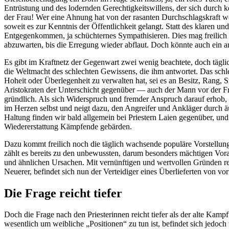
Entrüstung und des lodernden Gerechtigkeitswillens, der sich durch k
der Frau! Wer eine Ahnung hat von der rasanten Durchschlagskraft we
soweit es zur Kenntnis der Öffentlichkeit gelangt. Statt des klaren 
Entgegenkommen, ja schüchternes Sympathisieren. Dies mag freilich a
abzuwarten, bis die Erregung wieder abflaut. Doch könnte auch ein a
Es gibt im Kraftnetz der Gegenwart zwei wenig beachtete, doch tägli
die Weltmacht des schlechten Gewissens, die ihm antwortet. Das schle
Hoheit oder Überlegenheit zu verwalten hat, sei es an Besitz, Rang, S
Aristokraten der Unterschicht gegenüber — auch der Mann vor der Fra
gründlich. Als sich Widerspruch und fremder Anspruch darauf erhob, po
im Herzen selbst und neigt dazu, den Angreifer und Ankläger durch 
Haltung finden wir bald allgemein bei Priestern Laien gegenüber, und 
Wiedererstattung Kämpfende gebärden.
Dazu kommt freilich noch die täglich wachsende populäre Vorstellung,
zählt es bereits zu den unbewussten, darum besonders mächtigen Vora
und ähnlichen Ursachen. Mit vernünftigen und wertvollen Gründen rech
Neuerer, befindet sich nun der Verteidiger eines Überlieferten von v
Die Frage reicht tiefer
Doch die Frage nach den Priesterinnen reicht tiefer als der alte Kam
wesentlich um weibliche „Positionen“ zu tun ist, befindet sich jedoc