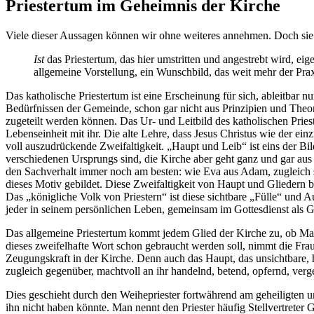
Priestertum im Geheimnis der Kirche
Viele dieser Aussagen können wir ohne weiteres annehmen. Doch sie
Ist
das Priestertum, das hier umstritten und angestrebt wird, ei
allgemeine Vorstellung, ein Wunschbild, das weit mehr der Praxi
Das katholische Priestertum ist eine Erscheinung für sich, ableitbar 
Bedürfnissen der Gemeinde, schon gar nicht aus Prinzipien und Theo
zugeteilt werden können. Das Ur- und Leitbild des katholischen Priest
Lebenseinheit mit ihr. Die alte Lehre, dass Jesus Christus wie der ei
voll auszudrückende Zweifaltigkeit. „Haupt und Leib“ ist eins der Bil
verschiedenen Ursprungs sind, die Kirche aber geht ganz und gar aus 
den Sachverhalt immer noch am besten: wie Eva aus Adam, zugleich s
dieses Motiv gebildet. Diese Zweifaltigkeit von Haupt und Gliedern be
Das „königliche Volk von Priestern“ ist diese sichtbare „Fülle“ und 
jeder in seinem persönlichen Leben, gemeinsam im Gottesdienst als 
Das allgemeine Priestertum kommt jedem Glied der Kirche zu, ob Mann
dieses zweifelhafte Wort schon gebraucht werden soll, nimmt die Fra
Zeugungskraft in der Kirche. Denn auch das Haupt, das unsichtbare, ha
zugleich gegenüber, machtvoll an ihr handelnd, betend, opfernd, verg
Dies geschieht durch den Weihepriester fortwährend am geheiligten und z
ihn nicht haben könnte. Man nennt den Priester häufig Stellvertreter Go