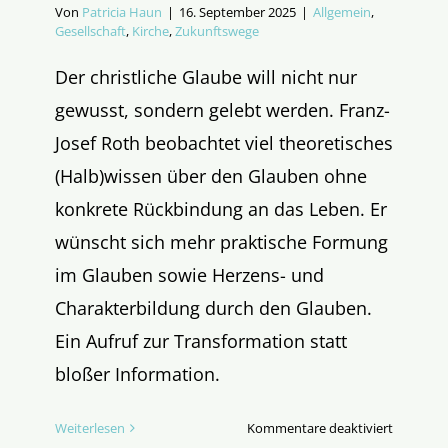
Von
Patricia Haun
|
16. September 2025
|
Allgemein
,
Gesellschaft
,
Kirche
,
Zukunftswege
Der christliche Glaube will nicht nur
gewusst, sondern gelebt werden. Franz-
Josef Roth beobachtet viel theoretisches
(Halb)wissen über den Glauben ohne
konkrete Rückbindung an das Leben. Er
wünscht sich mehr praktische Formung
im Glauben sowie Herzens- und
Charakterbildung durch den Glauben.
Ein Aufruf zur Transformation statt
bloßer Information.
für
Weiterlesen
Kommentare deaktiviert