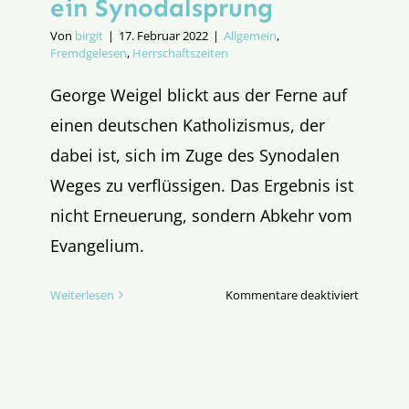
ein Synodalsprung
Von
birgit
|
17. Februar 2022
|
Allgemein
,
Fremdgelesen
,
Herrschaftszeiten
George Weigel blickt aus der Ferne auf
einen deutschen Katholizismus, der
dabei ist, sich im Zuge des Synodalen
Weges zu verflüssigen. Das Ergebnis ist
nicht Erneuerung, sondern Abkehr vom
Evangelium.
für
Weiterlesen
Kommentare deaktiviert
Von
„Catholic
Light“
zu
„Catholic