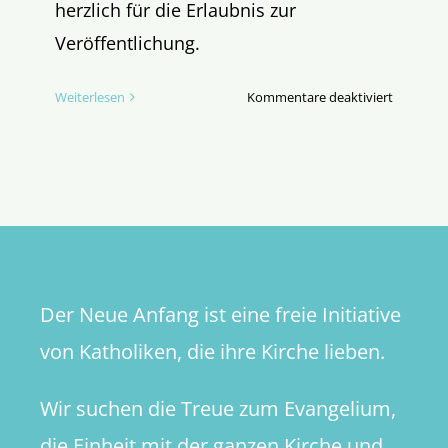
herzlich für die Erlaubnis zur
Veröffentlichung.
für
Weiterlesen
Kommentare deaktiviert
»Von
Gott
wird
der
Bischof
zum
Hirten
bestellt.«
Der Neue Anfang ist eine freie Initiative
von Katholiken, die ihre Kirche lieben.
Wir suchen die Treue zum Evangelium,
die Einheit mit der ganzen Kirche und