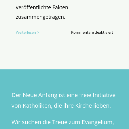
veröffentlichte Fakten
zusammengetragen.
für
Weiterlesen
Kommentare deaktiviert
Kardinal
Marx:
Grobe
Fahrlässi
oder
Vertusch
Der Neue Anfang ist eine freie Initiative
von Katholiken, die ihre Kirche lieben.
Wir suchen die Treue zum Evangelium,