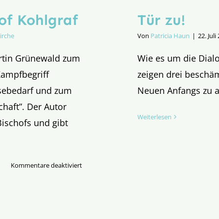
of Kohlgraf
Tür zu!
irche
Von
Patricia Haun
|
22. Juli
artin Grünewald zum
Wie es um die Dialo
Kampfbegriff
zeigen drei beschä
esebedarf und zum
Neuen Anfangs zu a
chaft”. Der Autor
Weiterlesen
ischofs und gibt
für
Kommentare deaktiviert
Die
„Sonderwelt“
des
Bischof