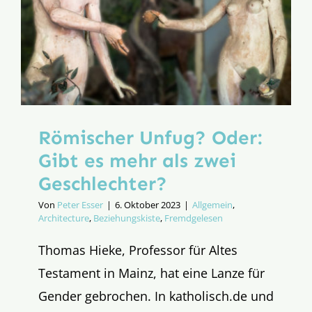
der
vielen
Geschlec
Römischer Unfug? Oder:
Gibt es mehr als zwei
Geschlechter?
Von
Peter Esser
|
6. Oktober 2023
|
Allgemein
,
Architecture
,
Beziehungskiste
,
Fremdgelesen
Thomas Hieke, Professor für Altes
Testament in Mainz, hat eine Lanze für
Gender gebrochen. In katholisch.de und