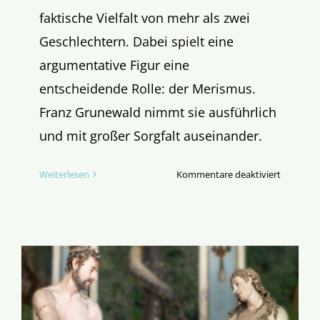
faktische Vielfalt von mehr als zwei
Geschlechtern. Dabei spielt eine
argumentative Figur eine
entscheidende Rolle: der Merismus.
Franz Grunewald nimmt sie ausführlich
und mit großer Sorgfalt auseinander.
für
Weiterlesen
Kommentare deaktiviert
Der
Merismus
Trick
–
oder:
die
rhetorisc
Erfindun