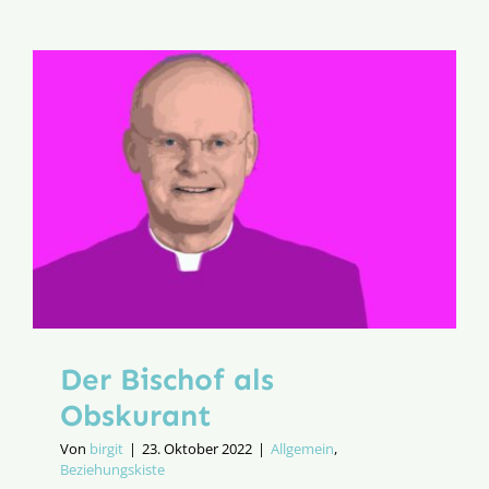
Oder:
Gibt
es
mehr
als
zwei
Geschlec
Der Bischof als
Obskurant
Von
birgit
|
23. Oktober 2022
|
Allgemein
,
Beziehungskiste