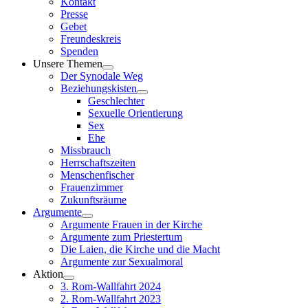
Kontakt
Presse
Gebet
Freundeskreis
Spenden
Unsere Themen
Der Synodale Weg
Beziehungskisten
Geschlechter
Sexuelle Orientierung
Sex
Ehe
Missbrauch
Herrschaftszeiten
Menschenfischer
Frauenzimmer
Zukunftsräume
Argumente
Argumente Frauen in der Kirche
Argumente zum Priestertum
Die Laien, die Kirche und die Macht
Argumente zur Sexualmoral
Aktion
3. Rom-Wallfahrt 2024
2. Rom-Wallfahrt 2023