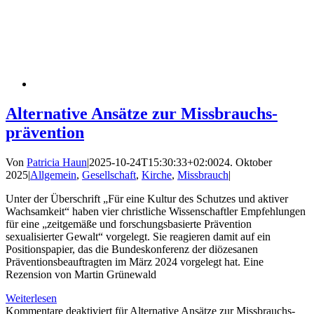
Alternative Ansätze zur Missbrauchs­
prävention
Von
Patricia Haun
|
2025-10-24T15:30:33+02:00
24. Oktober
2025
|
Allgemein
,
Gesellschaft
,
Kirche
,
Missbrauch
|
Unter der Überschrift „Für eine Kultur des Schutzes und aktiver
Wachsamkeit“ haben vier christliche Wissenschaftler Empfehlungen
für eine „zeitgemäße und forschungsbasierte Prävention
sexualisierter Gewalt“ vorgelegt. Sie reagieren damit auf ein
Positionspapier, das die Bundeskonferenz der diözesanen
Präventionsbeauftragten im März 2024 vorgelegt hat. Eine
Rezension von Martin Grünewald
Weiterlesen
Kommentare deaktiviert
für Alternative Ansätze zur Missbrauchs­