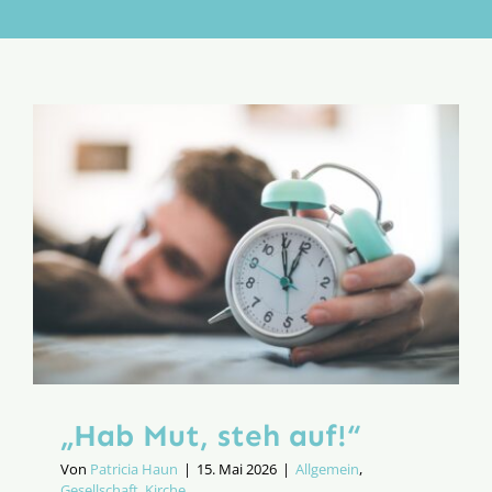
Aktion
Veröffentlichungen
„Hab Mut, steh auf!“
Von
Patricia Haun
|
15. Mai 2026
|
Allgemein
,
Gesellschaft
,
Kirche