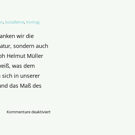
en
,
Soziallehre
,
Vortrag
danken wir die
Natur, sondern auch
oph Helmut Müller
 weiß, was dem
sich in unserer
 und das Maß des
für
Kommentare deaktiviert
Das
Maß
des