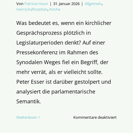
Von
Patricia Haun
|
31. Januar 2026
|
Allgemein
,
Herrschaftszeiten
,
Kirche
Was bedeutet es, wenn ein kirchlicher
Gesprächsprozess plötzlich in
Legislaturperioden denkt? Auf einer
Pressekonferenz im Rahmen des
Synodalen Weges fiel ein Begriff, der
mehr verrät, als er vielleicht sollte.
Peter Esser ist darüber gestolpert und
analysiert die parlamentarische
Semantik.
für
Weiterlesen
Kommentare deaktiviert
Synodalk
als