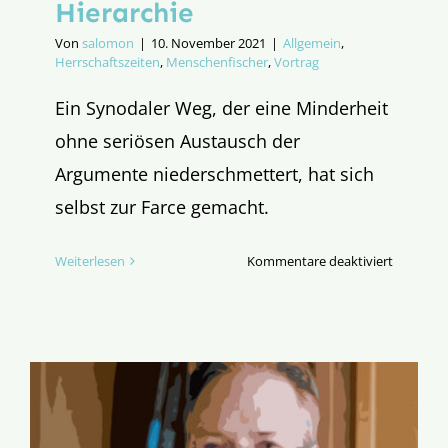
Hierarchie
Von
salomon
|
10. November 2021
|
Allgemein
,
Herrschaftszeiten
,
Menschenfischer
,
Vortrag
Ein Synodaler Weg, der eine Minderheit
ohne seriösen Austausch der
Argumente niederschmettert, hat sich
selbst zur Farce gemacht.
für
Weiterlesen
Kommentare deaktiviert
Kardinal
Kasper:
Vollmach
Macht
und
Hierarchi