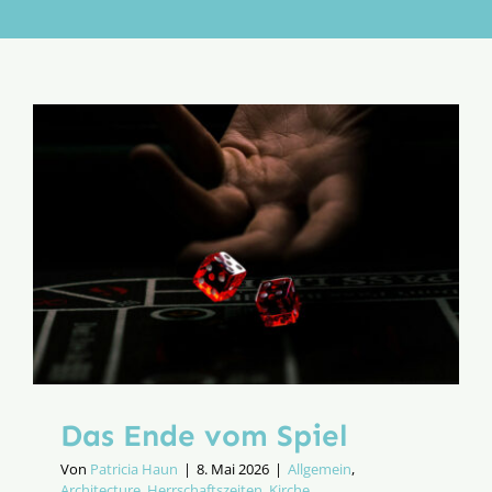
Aktion
Veröffentlichungen
Das Ende vom Spiel
Von
Patricia Haun
|
8. Mai 2026
|
Allgemein
,
Architecture
,
Herrschaftszeiten
,
Kirche